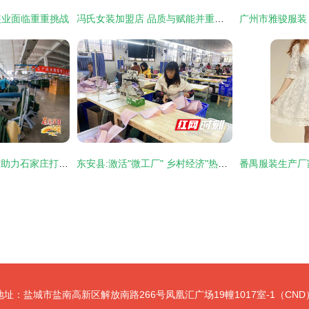
装业面临重重挑战
冯氏女装加盟店 品质与赋能并重，共探服饰行业蓝海
工业经济高质量发展助力石家庄打造“区域性中心城市”新名片
东安县:激活"微工厂" 乡村经济"热辣滚烫"
地址：盐城市盐南高新区解放南路266号凤凰汇广场19幢1017室-1（CND