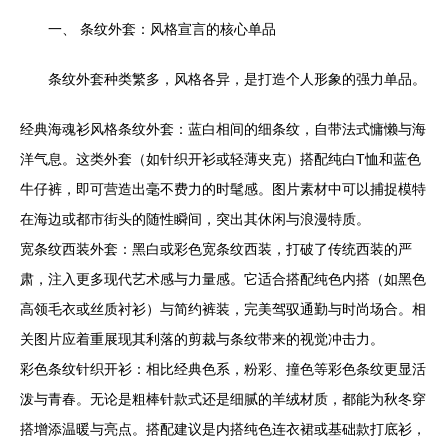
一、 条纹外套：风格宣言的核心单品
条纹外套种类繁多，风格各异，是打造个人形象的强力单品。
经典海魂衫风格条纹外套：蓝白相间的细条纹，自带法式慵懒与海
洋气息。这类外套（如针织开衫或轻薄夹克）搭配纯白T恤和蓝色
牛仔裤，即可营造出毫不费力的时髦感。图片素材中可以捕捉模特
在海边或都市街头的随性瞬间，突出其休闲与浪漫特质。
宽条纹西装外套：黑白或彩色宽条纹西装，打破了传统西装的严
肃，注入更多现代艺术感与力量感。它适合搭配纯色内搭（如黑色
高领毛衣或丝质衬衫）与简约裤装，完美驾驭通勤与时尚场合。相
关图片应着重展现其利落的剪裁与条纹带来的视觉冲击力。
彩色条纹针织开衫：相比经典色系，粉彩、撞色等彩色条纹更显活
泼与青春。无论是粗棒针款式还是细腻的羊绒材质，都能为秋冬穿
搭增添温暖与亮点。搭配建议是内搭纯色连衣裙或基础款打底衫，