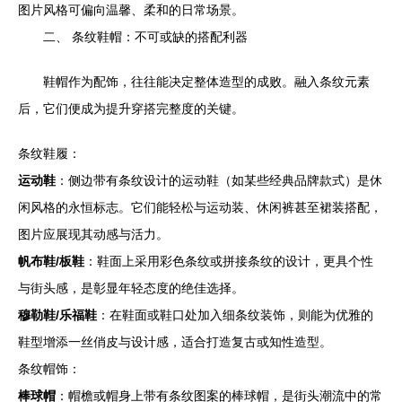
图片风格可偏向温馨、柔和的日常场景。
二、 条纹鞋帽：不可或缺的搭配利器
鞋帽作为配饰，往往能决定整体造型的成败。融入条纹元素
后，它们便成为提升穿搭完整度的关键。
条纹鞋履：
运动鞋
：侧边带有条纹设计的运动鞋（如某些经典品牌款式）是休
闲风格的永恒标志。它们能轻松与运动装、休闲裤甚至裙装搭配，
图片应展现其动感与活力。
帆布鞋/板鞋
：鞋面上采用彩色条纹或拼接条纹的设计，更具个性
与街头感，是彰显年轻态度的绝佳选择。
穆勒鞋/乐福鞋
：在鞋面或鞋口处加入细条纹装饰，则能为优雅的
鞋型增添一丝俏皮与设计感，适合打造复古或知性造型。
条纹帽饰：
棒球帽
：帽檐或帽身上带有条纹图案的棒球帽，是街头潮流中的常