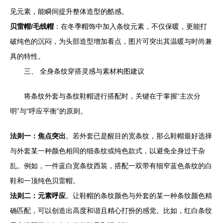
见元素，能瞬间提升整体造型的酷感。
贝雷帽/毛线帽
：在冬季帽饰中加入条纹元素，不仅保暖，更能打
破纯色的沉闷，为头部造型增加看点，图片可突出其温暖与时尚兼
具的特性。
三、 全身条纹穿搭灵感与素材构图建议
将条纹外套与条纹鞋帽进行搭配时，关键在于掌握“主次分
明”与“呼应平衡”的原则。
法则一：焦点突出
。若外套已是醒目的宽条纹，那么鞋帽最好选择
与外套某一种颜色相同的细条纹或纯色款式，以避免全身过于杂
乱。例如，一件蓝白宽条纹西装，搭配一双带有细窄蓝色条纹的白
鞋和一顶纯色贝雷帽。
法则二：元素呼应
。让鞋帽的条纹颜色与外套的某一种条纹颜色精
确匹配，可以创造出高度和谐且精心打扮的感觉。比如，红白条纹